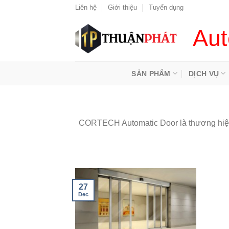
Skip
Liên hệ
Giới thiệu
Tuyển dụng
to
Aut
content
SẢN PHẨM
DỊCH VỤ
CORTECH Automatic Door là thương hiệu 
27
Dec