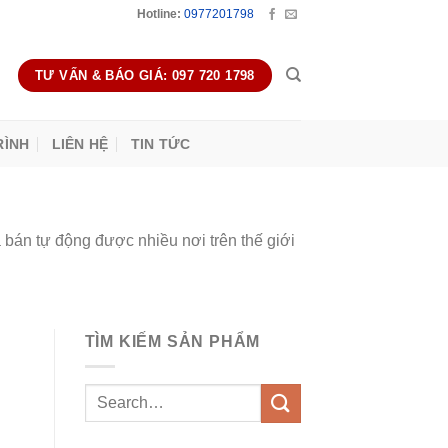
Hotline:
0977201798
TƯ VẤN & BÁO GIÁ: 097 720 1798
RÌNH
LIÊN HỆ
TIN TỨC
án tự động được nhiều nơi trên thế giới
TÌM KIẾM SẢN PHẨM