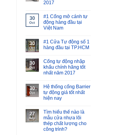
2017
#1 Cổng mở cánh tự
30
động hàng đầu tại
Oct
Việt Nam
#1 Cửa Tự động số 1
30
hàng đầu tại TP.HCM
Oct
Cổng tự động nhập
30
khẩu chính hãng tốt
Oct
nhất năm 2017
Hệ thống cổng Barrier
30
tự động giá tốt nhất
Oct
hiện nay
Tìm hiểu thế nào là
27
mẫu cửa nhựa lõi
Sep
thép chất lượng cho
công trình?