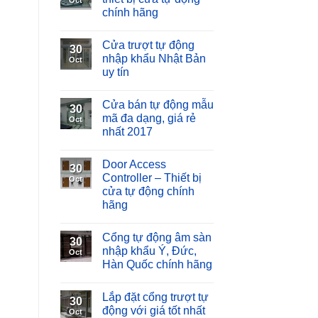
Oct
chính hãng
Cửa trượt tự động
30
nhập khẩu Nhật Bản
Oct
uy tín
Cửa bán tự động mẫu
30
mã đa dạng, giá rẻ
Oct
nhất 2017
Door Access
30
Controller – Thiết bị
Oct
cửa tự động chính
hãng
Cổng tự động âm sàn
30
nhập khẩu Ý, Đức,
Oct
Hàn Quốc chính hãng
Lắp đặt cổng trượt tự
30
động với giá tốt nhất
Oct