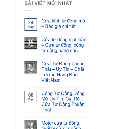
BÀI VIẾT MỚI NHẤT
Cửa kính tự đóng mở
24
– Báo giá chi tiết
May
Cửa tự động mắt thần
16
– Cửa tự động, cổng
May
tự động hàng đầu.
Cửa Tự Động Thuận
11
Phát – Uy Tín – Chất
May
Lượng Hàng Đầu
Việt Nam
Cổng Tự Động Đóng
08
Mở Uy Tín, Giá Rẻ –
May
Cửa Tự Động Thuận
Phát
Motor cửa tự động,
30
thiết bị cửa tự động